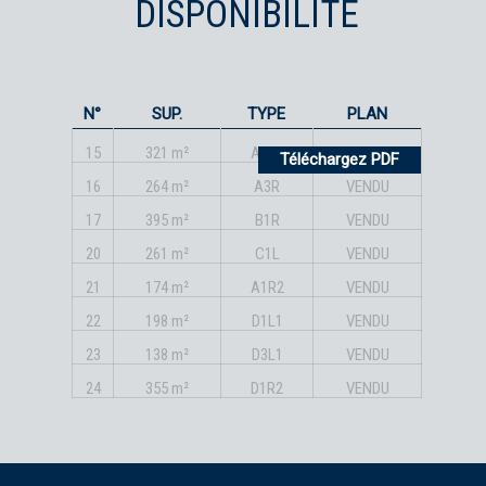
DISPONIBILITÉ
N°
SUP.
TYPE
PLAN
15
321 m²
A1L1
VENDU
Téléchargez PDF
16
264 m²
A3R
VENDU
17
395 m²
B1R
VENDU
20
261 m²
C1L
VENDU
21
174 m²
A1R2
VENDU
22
198 m²
D1L1
VENDU
23
138 m²
D3L1
VENDU
24
355 m²
D1R2
VENDU